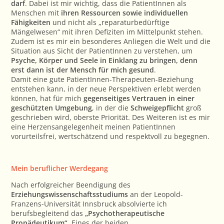
darf
. Dabei ist mir wichtig, dass die PatientInnen als
Menschen mit
ihren Ressourcen sowie individuellen
Fähigkeiten
und nicht als „reparaturbedürftige
Mängelwesen“ mit ihren Defiziten im Mittelpunkt stehen.
Zudem ist es mir ein besonderes Anliegen die Welt und die
Situation aus Sicht der PatientInnen zu verstehen, um
Psyche, Körper und Seele in Einklang zu bringen, denn
erst dann ist der Mensch für mich gesund
.
Damit eine gute PatientInnen-Therapeuten-Beziehung
entstehen kann, in der neue Perspektiven erlebt werden
können, hat für mich
gegenseitiges Vertrauen in einer
geschützten Umgebung
, in der die
Schweigepflicht
groß
geschrieben wird, oberste Priorität. Des Weiteren ist es mir
eine Herzensangelegenheit meinen PatientInnen
vorurteilsfrei, wertschätzend und respektvoll zu begegnen.
Mein beruflicher Werdegang
Nach erfolgreicher Beendigung des
Erziehungswissenschaftsstudiums
an der Leopold-
Franzens-Universität Innsbruck absolvierte ich
berufsbegleitend das
„Psychotherapeutische
Propädeutikum“
. Eines der beiden